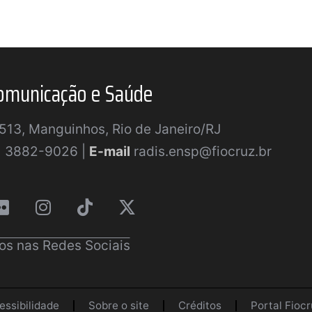
omunicação e Saúde
a 513, Manguinhos, Rio de Janeiro/RJ
) 3882-9026 |
E-mail
radis.ensp@fiocruz.br
os nas Redes Sociais
essibilidade
Sobre o site
Créditos
Portal Fiocr