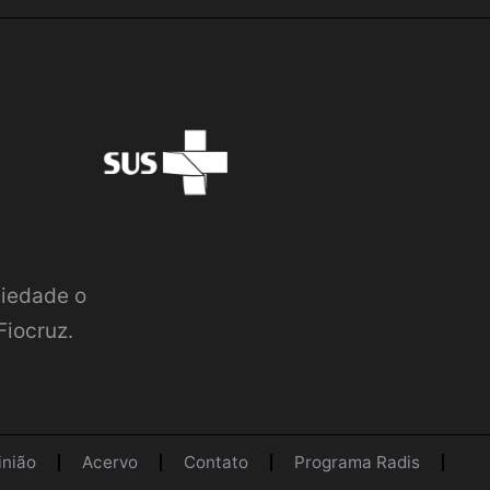
ciedade o
Fiocruz.
inião
Acervo
Contato
Programa Radis