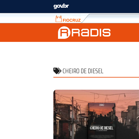
Fiocruz
Fale
com
a
Fiocruz
CHEIRO DE DIESEL