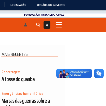
LEGISLAÇÃO
ÓRGÃOS DO GOVERNO
Fundau00e7u00e3o
Oswaldo
A
Cruz
MAIS RECENTES
Reportagem
A tosse do guariba
Emergências humanitárias
Marcas das guerras sobre a