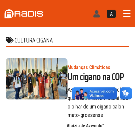
A
CULTURA CIGANA
Mudanças Climáticas
Um cigano na COP
As discussões sobre o clima
que ocorreram em Dubai sob
o olhar de um cigano calon
mato-grossense
Aluízio de Azevedo*