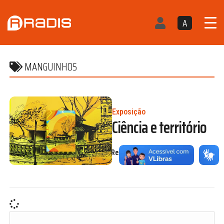
A
MANGUINHOS
Exposição
Ciência e território
Redação