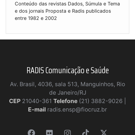
Conteúdo das revistas Dados, Súmula e Tema
e dos jornais Proposta e Radis publicados
entre 1982 e 2002
RADIS Comunicação e Saúde
Av. Brasil, 4036, sala 513, Manguinhos, Rio
de Janeiro/RJ
CEP
21040-361
Telefone
(21) 3882-9026 |
E-mail
radis.ensp@fiocruz.br