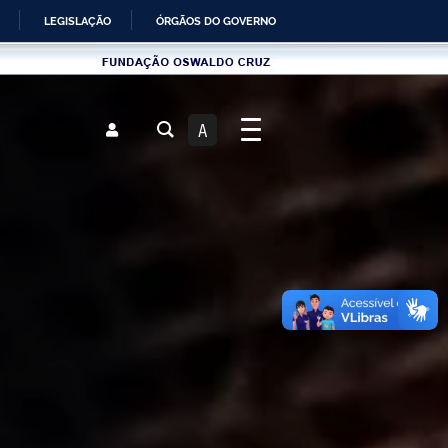
LEGISLAÇÃO
ÓRGÃOS DO GOVERNO
Fundau00e7u00e3o
Oswaldo
Cruz
A