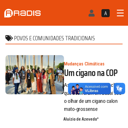
A
POVOS E COMUNIDADES TRADICIONAIS
Mudanças Climáticas
Um cigano na COP
As discussões sobre o clima
que ocorreram em Dubai sob
o olhar de um cigano calon
mato-grossense
Aluízio de Azevedo*