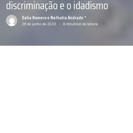
discriminação e o idadismo
Dalia Romero e Nathalia Andrade *
26 de junho de 2023
8
minuto(s) de leitura
— Foto: reprodução.
Próximo conteúdo :
“A minha ficha não tinha caído”
0
O
episódio é recente: ocorreu em
março, numa universidade de Bauru