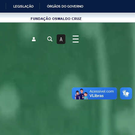
LEGISLAÇÃO
ÓRGÃOS DO GOVERNO
Fundau00e7u00e3o
Oswaldo
Cruz
A