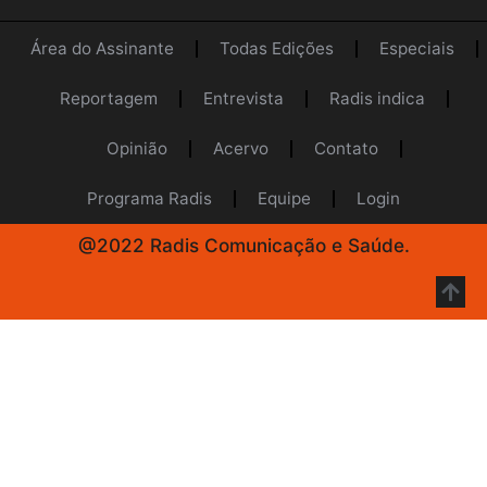
Área do Assinante
Todas Edições
Especiais
Reportagem
Entrevista
Radis indica
Opinião
Acervo
Contato
Programa Radis
Equipe
Login
@2022 Radis Comunicação e Saúde.