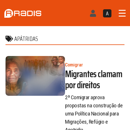
A
APÁTRIDAS
Comigrar
Migrantes clamam
por direitos
2ª Comigrar aprova
propostas na construção de
uma Política Nacional para
Migrações, Refúgio e
Apatridia