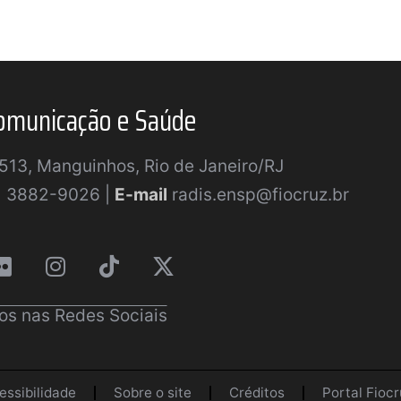
omunicação e Saúde
a 513, Manguinhos, Rio de Janeiro/RJ
) 3882-9026 |
E-mail
radis.ensp@fiocruz.br
os nas Redes Sociais
essibilidade
Sobre o site
Créditos
Portal Fiocr