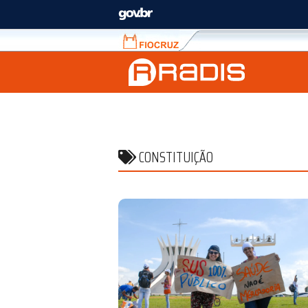
Fiocruz
Fale
com
a
Fiocruz
CONSTITUIÇÃO