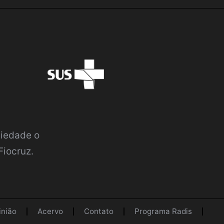
ciedade o
Fiocruz.
inião
Acervo
Contato
Programa Radis