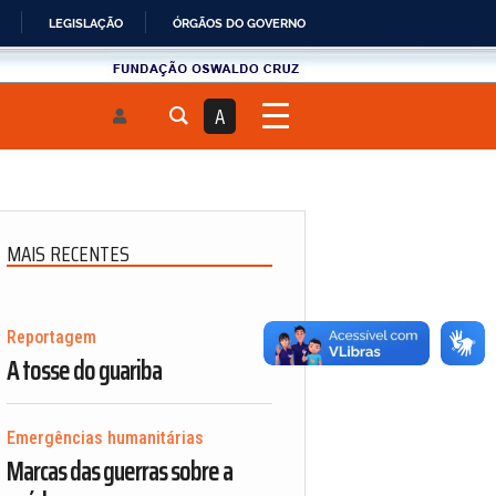
LEGISLAÇÃO
ÓRGÃOS DO GOVERNO
Fundau00e7u00e3o
Oswaldo
A
Cruz
MAIS RECENTES
Reportagem
A tosse do guariba
Emergências humanitárias
Marcas das guerras sobre a