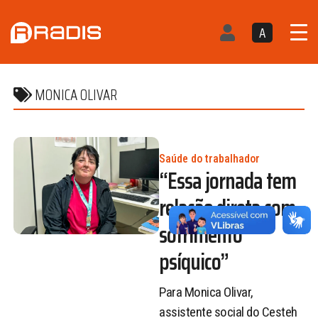
A
MONICA OLIVAR
Saúde do trabalhador
“Essa jornada tem
relação direta com
sofrimento
psíquico”
Para Monica Olivar,
assistente social do Cesteh