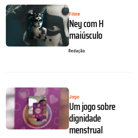
Filme
Ney com H
maiúsculo
Redação
Jogo
Um jogo sobre
dignidade
menstrual