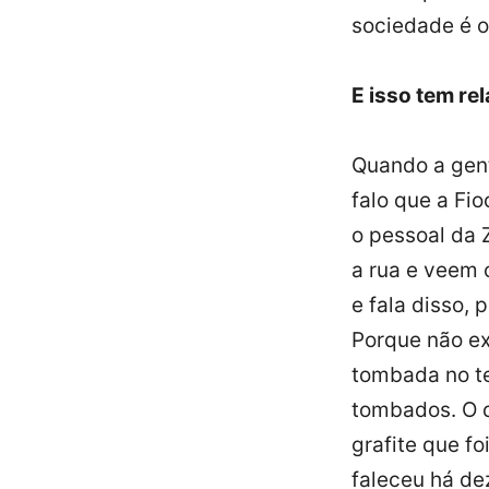
sociedade é o 
E isso tem re
Quando a gent
falo que a Fi
o pessoal da 
a rua e veem 
e fala disso,
Porque não ex
tombada no te
tombados. O q
grafite que f
faleceu há de