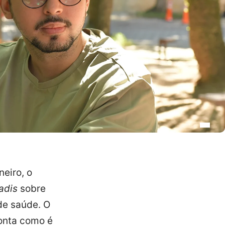
neiro, o
adis
sobre
de saúde. O
conta como é