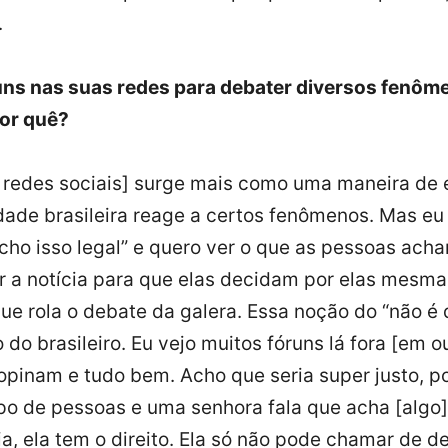
.
uns nas suas redes para debater diversos fenôm
Por quê?
 redes sociais] surge mais como uma maneira de 
ade brasileira reage a certos fenômenos. Mas eu 
acho isso legal” e quero ver o que as pessoas acha
er a notícia para que elas decidam por elas mesm
ue rola o debate da galera. Essa noção do “não é
 do brasileiro. Eu vejo muitos fóruns lá fora [em o
opinam e tudo bem. Acho que seria super justo, p
po de pessoas e uma senhora fala que acha [algo] 
ia, ela tem o direito. Ela só não pode chamar de d