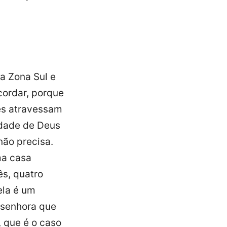
a Zona Sul e
cordar, porque
les atravessam
idade de Deus
não precisa.
ma casa
ês, quatro
ela é um
a senhora que
, que é o caso