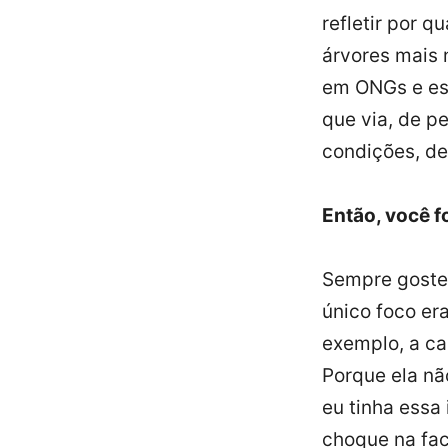
refletir por 
árvores mais
em ONGs e esp
que via, de 
condições, d
Então, você fo
Sempre gostei
único foco er
exemplo, a ca
Porque ela nã
eu tinha essa
choque na fac