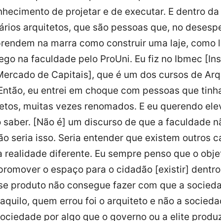
onhecimento de projetar e de executar. E dentro 
ários arquitetos, que são pessoas que, no desesp
prendem na marra como construir uma laje, como 
ego na faculdade pelo ProUni. Eu fiz no Ibmec [Ins
 Mercado de Capitais], que é um dos cursos de Arq
 Então, eu entrei em choque com pessoas que tinh
tetos, muitas vezes renomados. E eu querendo ele
o saber. [Não é] um discurso de que a faculdade n
ão seria isso. Seria entender que existem outros 
 realidade diferente. Eu sempre penso que o objeti
 promover o espaço para o cidadão [existir] dentr
sse produto não consegue fazer com que a socied
aquilo, quem errou foi o arquiteto e não a socied
sociedade por algo que o governo ou a elite produ