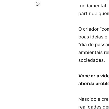
fundamental t
partir de que
O criador “c
boas ideias e 
“dia de passa
ambientais re
sociedades.
Você cria víd
aborda proble
Nascido e cre
realidades de