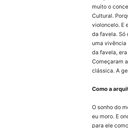
muito o conce
Cultural. Porq
violoncelo. E
da favela. Só
uma vivência 
da favela, er
Começaram a s
clássica. A g
Como a arquit
O sonho do me
eu moro. E on
para ele como