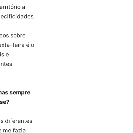
rritório a
ecificidades.
eos sobre
xta-feira é o
is e
entes
 mas sempre
sse?
s diferentes
e me fazia