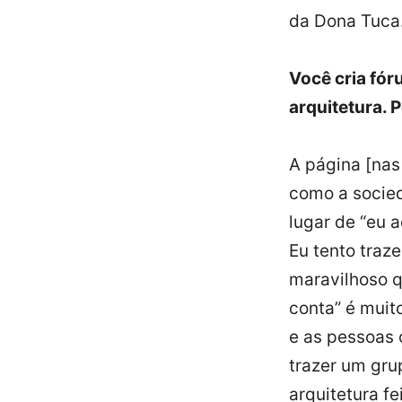
da Dona Tuca
Você cria fór
arquitetura. 
A página [nas
como a socied
lugar de “eu 
Eu tento traz
maravilhoso q
conta” é muito
e as pessoas 
trazer um gru
arquitetura fe