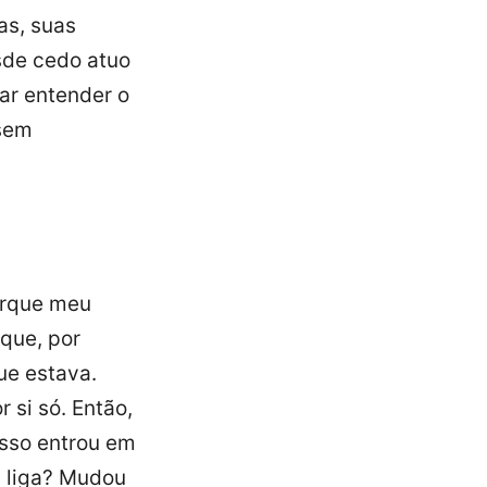
as, suas
sde cedo atuo
ar entender o
 sem
porque meu
que, por
ue estava.
 si só. Então,
isso entrou em
m liga? Mudou