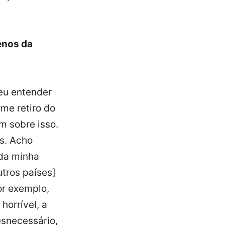
enos da
eu entender
me retiro do
m sobre isso.
as. Acho
 da minha
utros países]
or exemplo,
horrível, a
esnecessário,