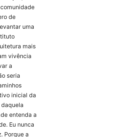
da comunidade
ero de
levantar uma
tituto
uitetura mais
am vivência
var a
ão seria
caminhos
vo inicial da
o daquela
ade entenda a
ade. Eu nunca
z. Porque a