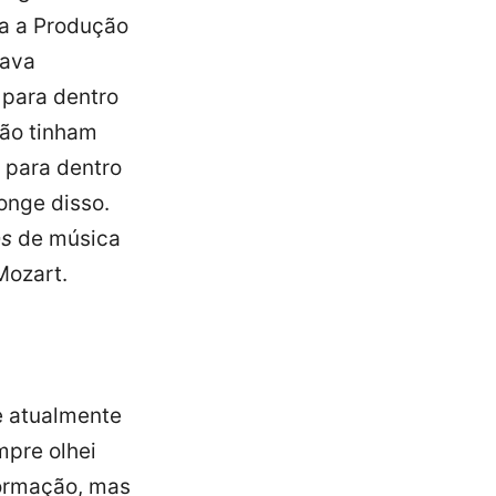
ra a Produção
cava
 para dentro
não tinham
 para dentro
onge disso.
es
de música
 Mozart.
e atualmente
mpre olhei
formação, mas