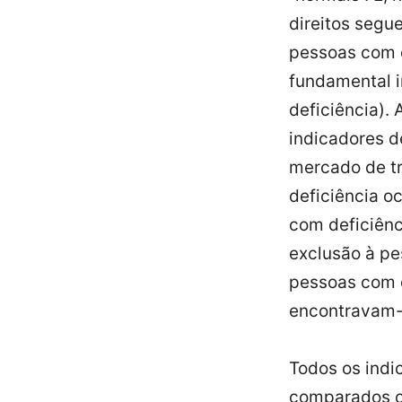
direitos segu
pessoas com d
fundamental 
deficiência).
indicadores d
mercado de t
deficiência 
com deficiênc
exclusão à p
pessoas com d
encontravam-
Todos os indi
comparados co