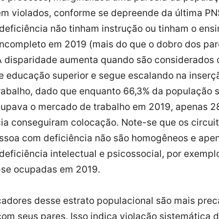
em violados, conforme se depreende da última PN
eficiência não tinham instrução ou tinham o ensi
incompleto em 2019 (mais do que o dobro dos pa
 A disparidade aumenta quando são considerados 
e educação superior e segue escalando na inserç
rabalho, dado que enquanto 66,3% da população 
ocupava o mercado de trabalho em 2019, apenas 2
ia conseguiram colocação. Note-se que os circui
essoa com deficiência não são homogêneos e ape
eficiência intelectual e psicossocial, por exempl
se ocupadas em 2019.
cadores desse estrato populacional são mais prec
m seus pares. Isso indica violação sistemática 