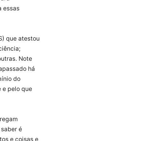
a essas
S) que atestou
ciência;
outras. Note
rapassado há
mínio do
 e pelo que
arregam
 saber é
tos e coisas e