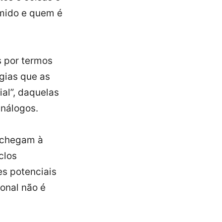
mido e quem é
 por termos
gias que as
al”, daquelas
análogos.
 chegam à
clos
es potenciais
onal não é