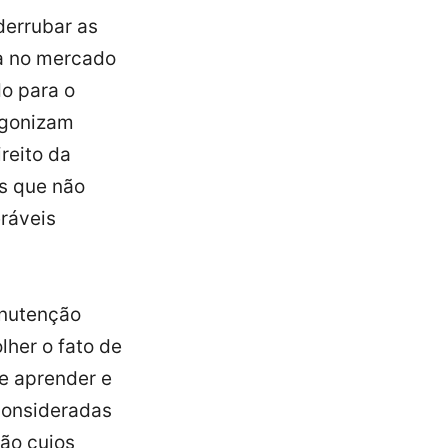
derrubar as
ia no mercado
o para o
agonizam
reito da
s que não
ráveis
nutenção
lher o fato de
e aprender e
 consideradas
ção cujos