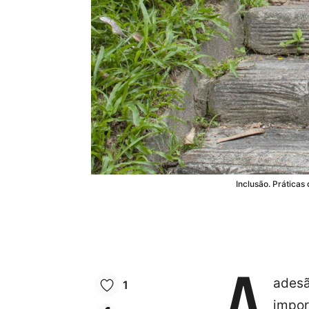
Inclusão. Práticas
A
adesã
1
impor