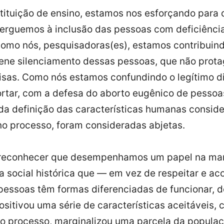
tituição de ensino, estamos nos esforçando para 
 erguemos à inclusão das pessoas com deficiênc
Como nós, pesquisadoras(es), estamos contribuind
rene silenciamento dessas pessoas, que não prot
sas. Como nós estamos confundindo o legítimo di
rtar, com a defesa do aborto eugênico de pessoa
da definição das características humanas conside
 no processo, foram consideradas abjetas.
 reconhecer que desempenhamos um papel na ma
a social histórica que — em vez de respeitar e aco
pessoas têm formas diferenciadas de funcionar, d
positivou uma série de características aceitáveis,
 no processo, marginalizou uma parcela da popula