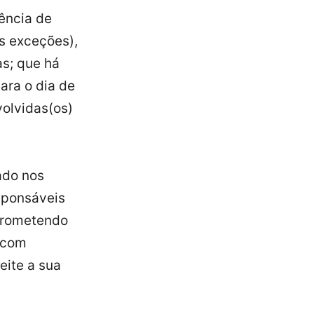
ência de
s exceções),
s; que há
ara o dia de
olvidas(os)
ado nos
esponsáveis
prometendo
 com
eite a sua