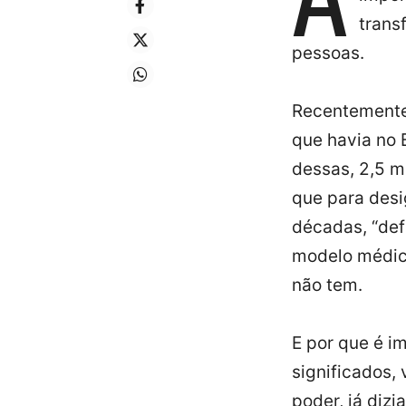
trans
pessoas.
Recentemente 
que havia no 
dessas, 2,5 mi
que para desi
décadas, “def
modelo médico
não tem.
E por que é i
significados,
poder, já dizi