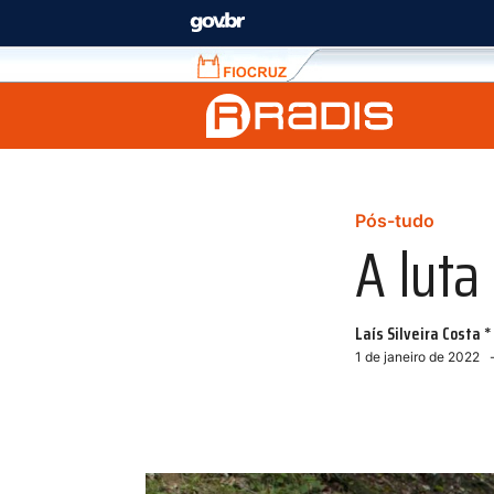
Fiocruz
Fale
com
a
Fiocruz
Pós-tudo
A luta
Laís Silveira Costa *
1 de janeiro de 2022