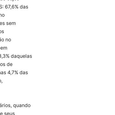
S: 67,6% das
no
res sem
os
ão no
sem
8,3% daquelas
tos de
nas 4,7% das
o,
ários, quando
de seus