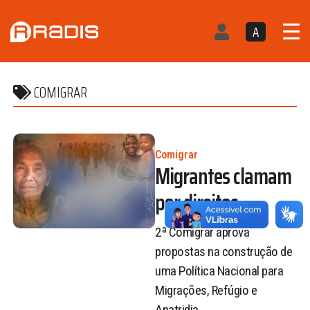
A
COMIGRAR
Comigrar
Migrantes clamam
por direitos
2ª Comigrar aprova
propostas na construção de
uma Política Nacional para
Migrações, Refúgio e
Apatridia