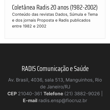
Coletânea Radis 20 anos (1982-2002)
Conteúdo das revistas Dados, Súmula e Tema
e dos jornais Proposta e Radis publicados
entre 1982 e 2002
RADIS Comunicação e Saúde
Av. Brasil, 4036, sala 513, Manguinhos, Rio
de Janeiro/RJ
CEP
21040-361
Telefone
(21) 3882-9026 |
E-mail
radis.ensp@fiocruz.br