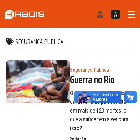
A
SEGURANÇA PÚBLICA
Segurança Pública
Guerra no Rio
Operação policial mais letal
da história do país resulta
em mais de 120 mortes: o
que a saúde tem a ver com
isso?
Redação