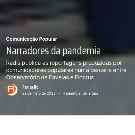
Comunicação Popular
Narradores da pandemia
Radis publica as reportagens produzidas por
comunicadores populares numa parceria entre
Observatório de Favelas e Fiocruz
Redação
29 de maio de 2023
4
minuto(s) de leitura
— Ilustração digital de Eduardo de Oliveira.
Próximo conteúdo :
Casa de família