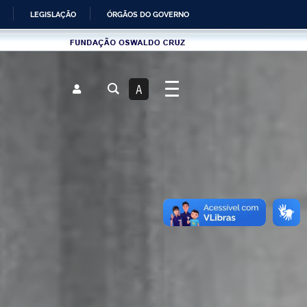
LEGISLAÇÃO
ÓRGÃOS DO GOVERNO
Fundau00e7u00e3o
Oswaldo
Cruz
A