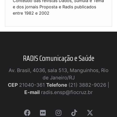
Conteúdo das revistas Dados, Súmula e Tema
e dos jornais Proposta e Radis publicados
entre 1982 e 2002
RADIS Comunicação e Saúde
Av. Brasil, 4036, sala 513, Manguinhos, Rio
de Janeiro/RJ
CEP
21040-361
Telefone
(21) 3882-9026 |
E-mail
radis.ensp@fiocruz.br