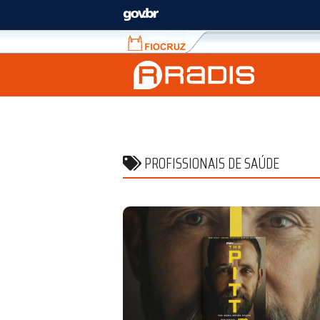
Fiocruz
Fale
com
a
Fiocruz
PROFISSIONAIS DE SAÚDE