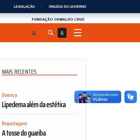
LEGISLAÇÃO
ÓRGÃOS DO GOVERNO
Fundau00e7u00e3o
Oswaldo
A
Cruz
MAIS RECENTES
Doença
Lipedema além da estética
Reportagem
A tosse do guariba