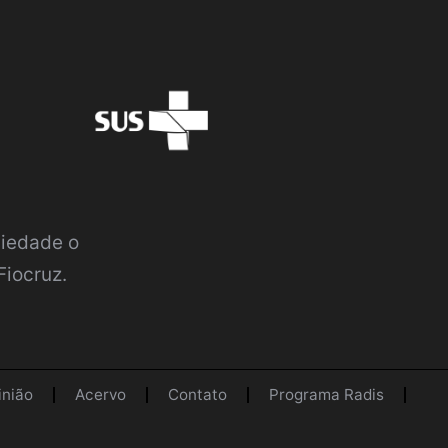
ciedade o
Fiocruz.
inião
Acervo
Contato
Programa Radis