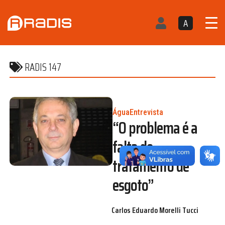
A
RADIS 147
Água
Entrevista
“O problema é a
falta de
tratamento de
esgoto”
Carlos Eduardo Morelli Tucci