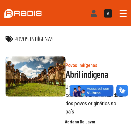
A
POVOS INDÍGENAS
Povos Indígenas
Abril indígena
Um guia recente para
conhecer melhor a realidade
dos povos originários no
país
Adriano De Lavor