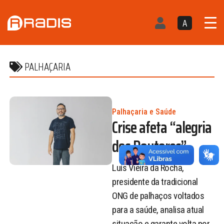
A
PALHAÇARIA
Palhaçaria e Saúde
Crise afeta “alegria
dos Doutores”
Luís Vieira da Rocha,
presidente da tradicional
ONG de palhaços voltados
para a saúde, analisa atual
situação e garante volta por