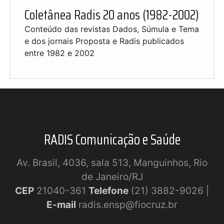
Coletânea Radis 20 anos (1982-2002)
Conteúdo das revistas Dados, Súmula e Tema
e dos jornais Proposta e Radis publicados
entre 1982 e 2002
RADIS Comunicação e Saúde
Av. Brasil, 4036, sala 513, Manguinhos, Rio
de Janeiro/RJ
CEP
21040-361
Telefone
(21) 3882-9026 |
E-mail
radis.ensp@fiocruz.br