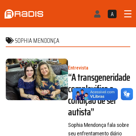
A
SOPHIA MENDONÇA
Entrevista
“A transgeneridade
complexifica a
condição de ser
autista”
Sophia Mendonça fala sobre
seu enfrentamento diário