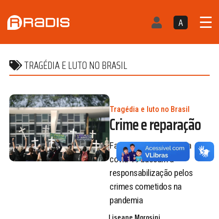
A
TRAGÉDIA E LUTO NO BRASIL
Tragédia e luto no Brasil
Crime e reparação
Familiares de vítimas da
covid-19 buscam a
responsabilização pelos
crimes cometidos na
pandemia
Liseane Morosini