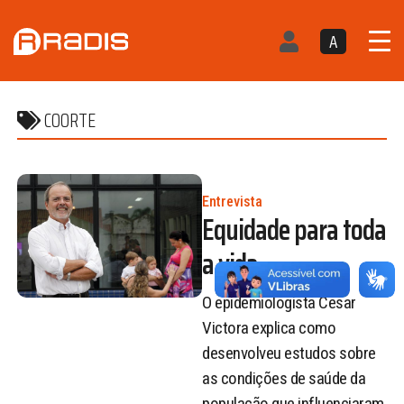
A
COORTE
Entrevista
Equidade para toda
a vida
O epidemiologista Cesar
Victora explica como
desenvolveu estudos sobre
as condições de saúde da
população que influenciaram