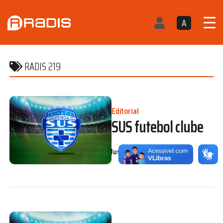
A
RADIS 219
Editorial
SUS futebol clube
Justa Helena Franco