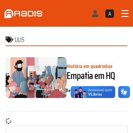
A
ULIS
História em quadrinhos
Empatia em HQ
Redação