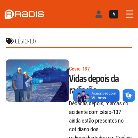
A
CÉSIO-137
Césio-137
Vidas depois da
radiação
Décadas depois, marcas do
acidente com césio-137
ainda estão presentes no
cotidiano dos
radioacidentados em Goiânia