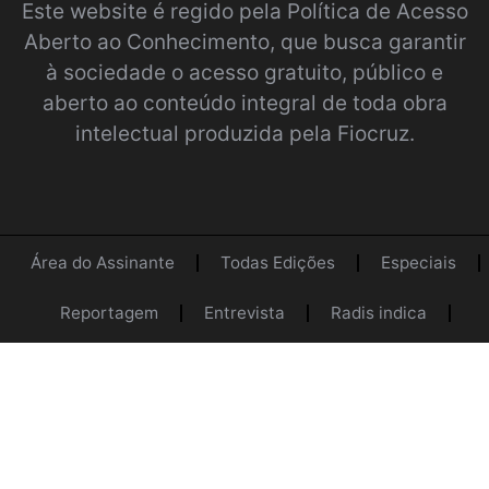
Este website é regido pela
Política de Acesso
Aberto ao Conhecimento
, que busca garantir
à sociedade o acesso gratuito, público e
aberto ao conteúdo integral de toda obra
intelectual produzida pela Fiocruz.
Área do Assinante
Todas Edições
Especiais
Reportagem
Entrevista
Radis indica
Opinião
Acervo
Contato
Programa Radis
Equipe
Login
@2022 Radis Comunicação e Saúde.