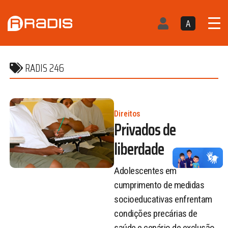
A
RADIS 246
Direitos
Privados de
liberdade
Adolescentes em
cumprimento de medidas
socioeducativas enfrentam
condições precárias de
saúde e cenário de exclusão