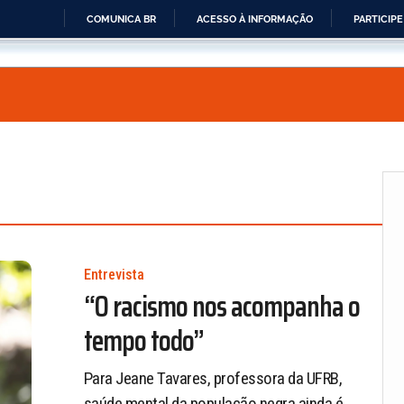
COMUNICA BR
ACESSO À INFORMAÇÃO
PARTICIPE
IR
PARA
O
CONTEÚDO
Entrevista
“O racismo nos acompanha o
tempo todo”
Para Jeane Tavares, professora da UFRB,
saúde mental da população negra ainda é