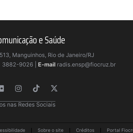
omunicação e Saúde
a 513, Manguinhos, Rio de Janeiro/RJ
) 3882-9026 |
E-mail
radis.ensp@fiocruz.br
os nas Redes Sociais
essibilidade
Sobre o site
Créditos
Portal Fiocr