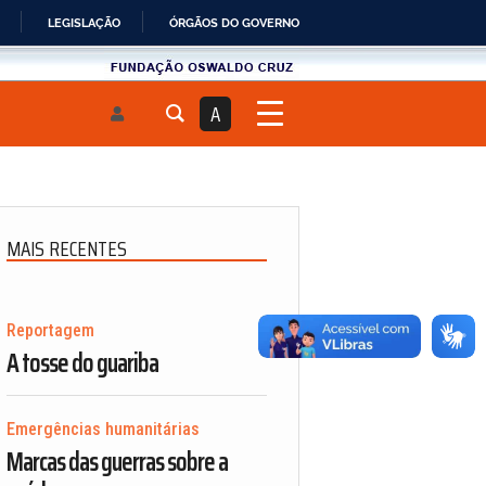
LEGISLAÇÃO
ÓRGÃOS DO GOVERNO
Fundau00e7u00e3o
Oswaldo
A
Cruz
MAIS RECENTES
Reportagem
A tosse do guariba
Emergências humanitárias
Marcas das guerras sobre a