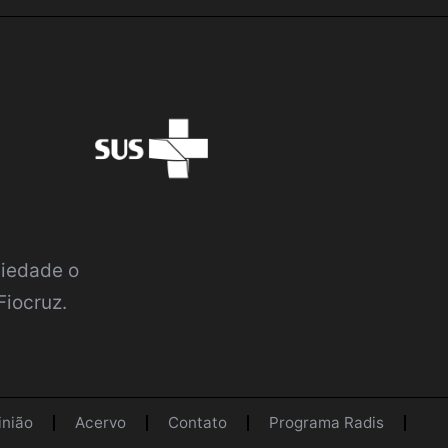
ciedade o
Fiocruz.
inião
Acervo
Contato
Programa Radis