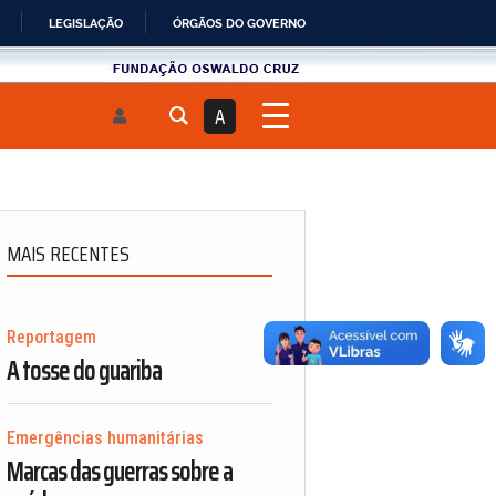
LEGISLAÇÃO
ÓRGÃOS DO GOVERNO
Fundau00e7u00e3o
Oswaldo
A
Cruz
MAIS RECENTES
Reportagem
A tosse do guariba
Emergências humanitárias
Marcas das guerras sobre a