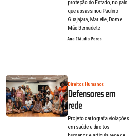
proteção do Estado, no país
que assassinou Paulino
Guajajara, Marielle, Dom e
Mãe Bernadete
Ana Cláudia Peres
Direitos Humanos
Defensores em
rede
Projeto cartografa violações
em saúde e direitos
humanos e articula rede de